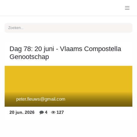
Overslaan naar inhoud
Dag 78: 20 juni - Vlaams Compostella
Genootschap
peter.fieuws@gmail.com
20 jun. 2026
4
127